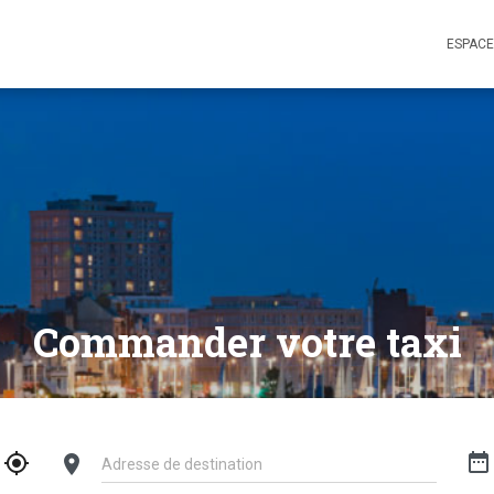
ESPACE
Commander votre taxi
date_range
gps_fixed
location_on